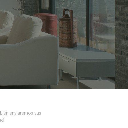
mbién enviaremos sus
ed.