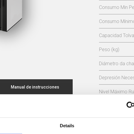
Consumo Min Pel
Consumo Mínimo 
Capacidad Tolva 
Peso (kg)
Diámetro da ch
Depresión Neces
Manual de instrucciones
Nivel Máximo Ru
Declaración CE
Autonomía Min/M
Rendiment
Certificado Ecodiseño
Details