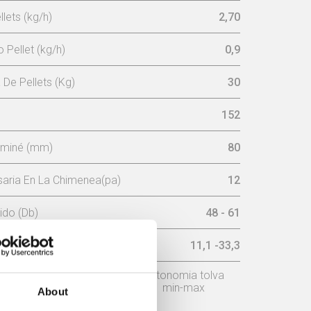
lets (kg/h)
2,70
Pellet (kg/h)
0,9
De Pellets (Kg)
30
152
aminé (mm)
80
aria En La Chimenea(pa)
12
ido (Db)
48 - 61
ax (h)
11,1 -33,3
o
Potencia nominal
Autonomia tolva
min-max
About