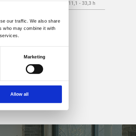
11,9 kW
11,1 - 33,3 h
se our traffic. We also share
encia
ers who may combine it with
 services.
Marketing
Allow all