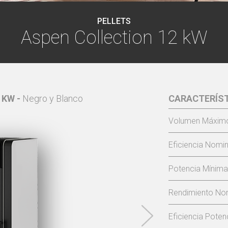
PELLETS
Aspen Collection 12 kW
 KW -
Negro y Blanco
CARACTERÍS
ASPEN CO
Volumen Máximo
Eficiencia Nomin
Potencia Mínima
Rendimiento Nom
Eficiencia Poten