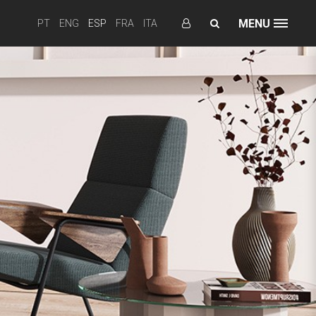
MENU
PT
ENG
ESP
FRA
ITA