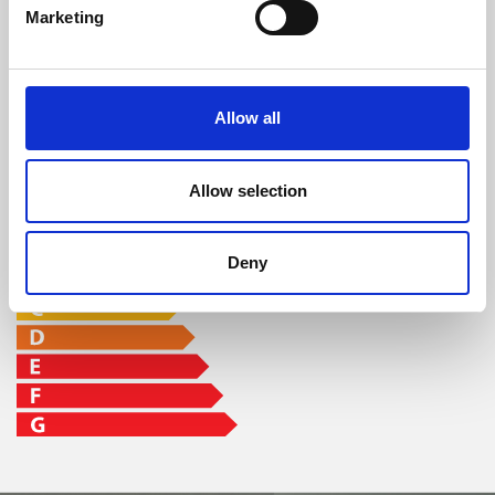
min-max
Marketing
96 %
8 kW
8,3 - 22 h
Allow all
Clase de eficiencia
Allow selection
Deny