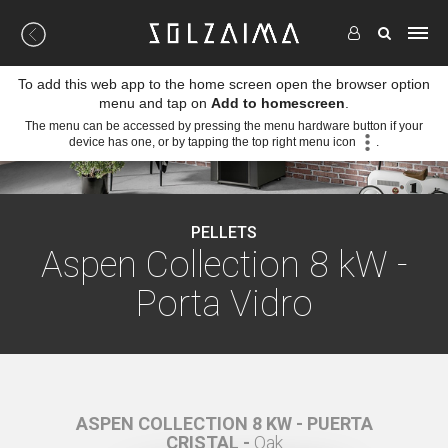
To add this web app to the home screen open the browser option
menu and tap on
Add to homescreen
.
The menu can be accessed by pressing the menu hardware button if your
device has one, or by tapping the top right menu icon
.
PELLETS
Aspen Collection 8 kW -
Porta Vidro
ERTA
ASPEN COLLECTION 8 KW - PUERTA
ASP
CRISTAL -
Oak