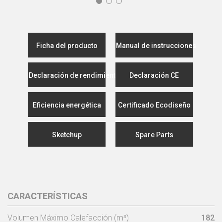
Ficha del producto
Manual de instrucciones
Declaración de rendimiento
Declaración CE
Eficiencia energética
Certificado Ecodiseño
Sketchup
Spare Parts
CARACTERÍSTICAS
Volumen Máximo Calefacción (m³)
182