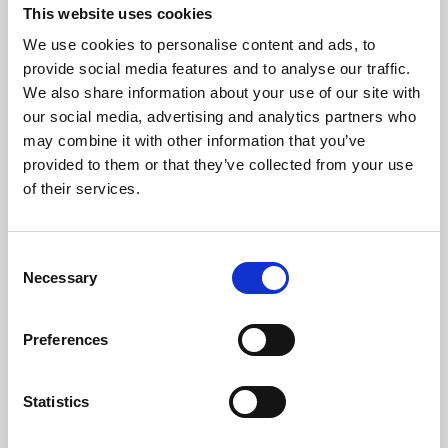
Frecuencia Eléctrica (Hz)
50
This website uses cookies
We use cookies to personalise content and ads, to
Temperatura Máxima De Los Gases (ºC)
152,6
provide social media features and to analyse our traffic.
We also share information about your use of our site with
Temperatura Mínima De Los Gases (ºC)
64
our social media, advertising and analytics partners who
may combine it with other information that you’ve
Peso (kg)
100
provided to them or that they’ve collected from your use
of their services.
Diámetro da chaminé (mm)
80
Depresión Necesaria En La Chimenea(pa)
12
Consent
Necessary
Selection
Nivel Máximo Ruido (Db)
48,2
Preferences
Autonomía Min/Max (h)
8,3 - 22
Caudal Ventilador (m³/h)
305
Statistics
Rendimiento
Potencia nominal
Autonomia tolva