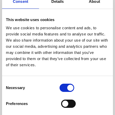
Consent
Details
About
Frecuencia Eléctrica (Hz)
50
This website uses cookies
Temperatura Máxima De Los Gases (ºC)
153,40
We use cookies to personalise content and ads, to
provide social media features and to analyse our traffic.
Temperatura Mínima De Los Gases (ºC)
66,05
We also share information about your use of our site with
our social media, advertising and analytics partners who
Presión Máxima (bar)
3
may combine it with other information that you’ve
provided to them or that they’ve collected from your use
Volumen Vaso De Expansión (L)
10
of their services.
Peso (kg)
219
Consent
Diámetro da chaminé (mm)
100
Necessary
Selection
Depresión Necesaria En La Chimenea(pa)
12
Preferences
Nivel Máximo Ruido (Db)
49,1