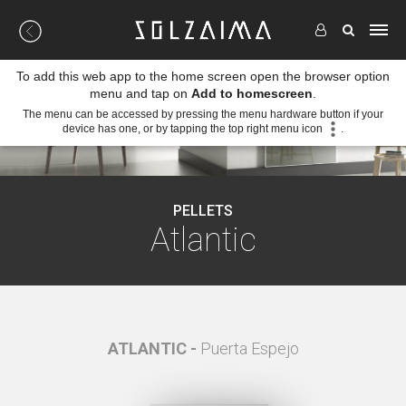
To add this web app to the home screen open the browser option
menu and tap on
Add to homescreen
.
The menu can be accessed by pressing the menu hardware button if your
device has one, or by tapping the top right menu icon
.
PELLETS
Atlantic
rtura a
ATLANTIC -
Puerta Espejo
ATLA