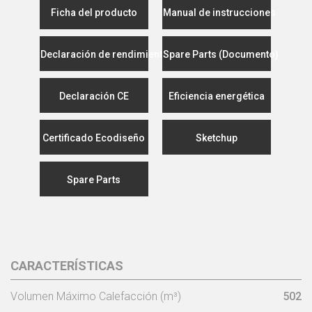
Ficha del producto
Manual de instrucciones
Declaración de rendimiento
Spare Parts (Documento)
Declaración CE
Eficiencia energética
Certificado Ecodiseño
Sketchup
Spare Parts
CARACTERÍSTICAS
Volumen Máximo Calefacción (m³)
502