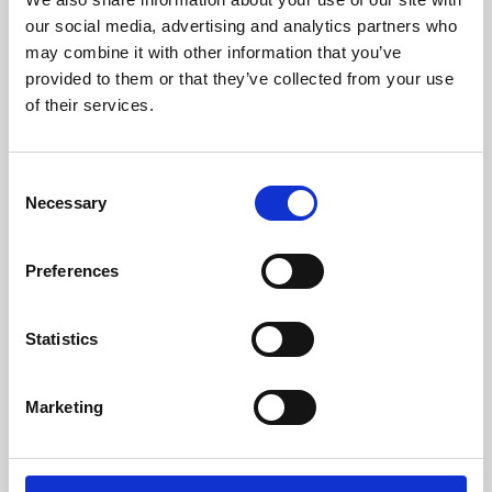
Peso (kg)
95
our social media, advertising and analytics partners who
may combine it with other information that you’ve
Diámetro da chaminé (mm)
80
provided to them or that they’ve collected from your use
of their services.
Depresión Necesaria En La Chimenea(pa)
12
Nivel Máximo Ruido (Db)
48,2
Consent
Necessary
Selection
Autonomía Min/Max (h)
9,6 - 22,1
Rendimiento
Potencia nominal
Autonomia tolva
Preferences
min-max
96 %
7 kW
9,6 - 22,1 h
Statistics
Marketing
Clase de eficiencia