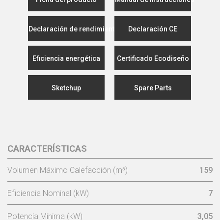
Declaración de rendimiento
Declaración CE
Eficiencia energética
Certificado Ecodiseño
Sketchup
Spare Parts
CARACTERÍSTICAS
Volumen Máximo Calefacción (m³)
159
Eficiencia Nominal (kW)
7
Potencia Mínima (kW)
3,05