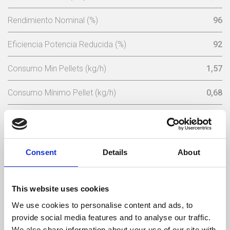
Rendimiento Nominal (%)
96
Eficiencia Potencia Reducida (%)
92
Consumo Min Pellets (kg/h)
1,57
Consumo Mínimo Pellet (kg/h)
0,68
Capacidad Tolva De Pellets (Kg)
15
Tensión Nominal (V)
230
Consent
Details
About
Frecuencia Eléctrica (Hz)
50
This website uses cookies
Temperatura Máxima De Los Gases (ºC)
137
We use cookies to personalise content and ads, to
Temperatura Mínima De Los Gases (ºC)
64,5
provide social media features and to analyse our traffic.
We also share information about your use of our site with