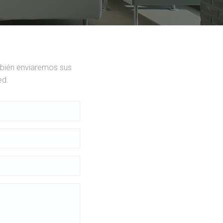
mbién enviaremos sus
ed.