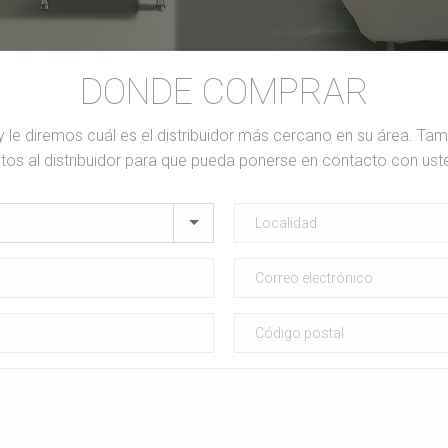
DONDE COMPRAR
y le diremos cuál es el distribuidor más cercano en su área. Ta
tos al distribuidor para que pueda ponerse en contacto con ust