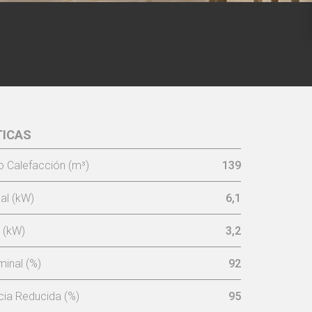
TICAS
EUROPA -
Negro
 Calefacción (m³)
139
al (kW)
6,1
 (kW)
3,2
inal (%)
92
cia Reducida (%)
95