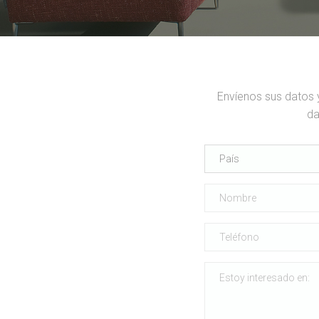
Envíenos sus datos 
da
País