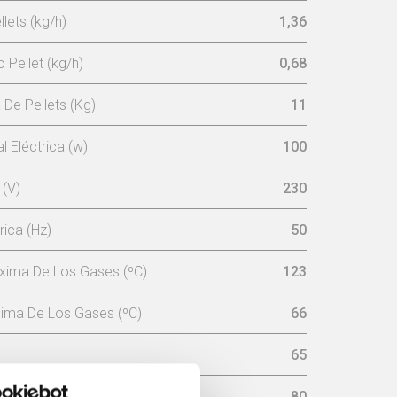
lets (kg/h)
1,36
Pellet (kg/h)
0,68
De Pellets (Kg)
11
 Eléctrica (w)
100
 (V)
230
rica (Hz)
50
xima De Los Gases (ºC)
123
ima De Los Gases (ºC)
66
65
aminé (mm)
80