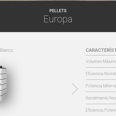
PELLETS
Europa
Blanco
CARACTERÍS
Volumen Máximo
Eficiencia Nomin
Potencia Mínima
Rendimiento Nom
Eficiencia Poten