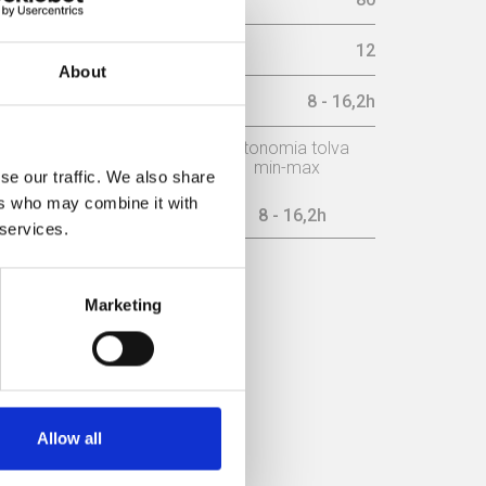
aria En La Chimenea(pa)
12
About
ax (h)
8 - 16,2h
o
Potencia nominal
autonomia tolva
min-max
se our traffic. We also share
ers who may combine it with
6,1 kW
8 - 16,2h
 services.
encia
Marketing
Allow all