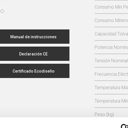
Consumo Min Pel
Consumo Mínimo 
Capacidad Tolva 
Manual de instrucciones
Potencia Nominal
Declaración CE
Tensión Nominal
Certificado Ecodiseño
Frecuencia Eléct
Temperatura Má
Temperatura Mín
Peso (kg)
Diámetro da ch