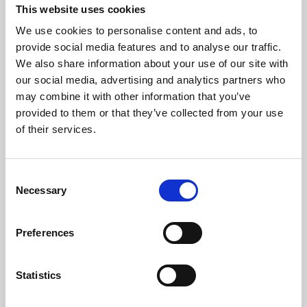
Tensión Nominal (V)
230
This website uses cookies
We use cookies to personalise content and ads, to
Frecuencia Eléctrica (Hz)
50
provide social media features and to analyse our traffic.
We also share information about your use of our site with
Temperatura Máxima De Los Gases (ºC)
126,51
our social media, advertising and analytics partners who
may combine it with other information that you’ve
Temperatura Mínima De Los Gases (ºC)
66,00
provided to them or that they’ve collected from your use
of their services.
Presión Máxima (bar)
3
Diámetro da chaminé (mm)
100
Consent
Necessary
Selection
Depresión Necesaria En La Chimenea(pa)
12
Preferences
Nivel Máximo Ruido (Db)
49,1
Autonomía Min/Max (h)
7,8 - 27,3
Statistics
Rendimiento
Potencia nominal
Autonomia tolva