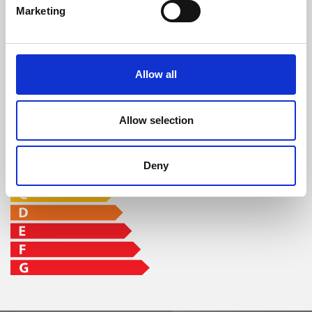
min-max
Marketing
93,80 %
16,7 kW
7,8 - 27,3 h
Allow all
Clase de eficiencia
Allow selection
Deny