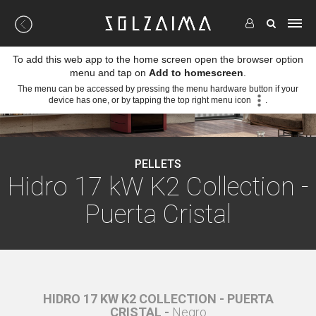
To add this web app to the home screen open the browser option
menu and tap on
Add to homescreen
.
The menu can be accessed by pressing the menu hardware button if your
device has one, or by tapping the top right menu icon
.
PELLETS
Hidro 17 kW K2 Collection -
Puerta Cristal
PUERTA
HIDRO 17 KW K2 COLLECTION - PUERTA
HIDRO
CRISTAL -
Negro