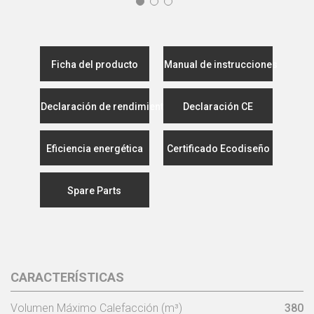
Ficha del producto
Manual de instrucciones
Declaración de rendimiento
Declaración CE
Eficiencia energética
Certificado Ecodiseño
Spare Parts
CARACTERÍSTICAS
Volumen Máximo Calefacción (m³)
380