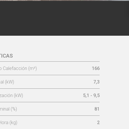
TICAS
 Calefacción (m³)
166
al (kW)
7,3
ización (kW)
5,1 - 9,5
inal (%)
81
ora (kg)
2