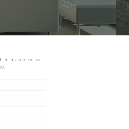
mbién enviaremos sus
ed.