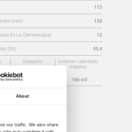
113
aminé (mm)
150
aria En La Chimenea(pa)
12
ido (Db)
59,4
o
Consumo
Volumen calentado
máximo
2 kg/h
166 m3
About
encia
se our traffic. We also share
ers who may combine it with