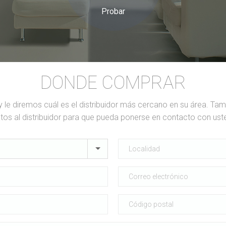
Probar
DONDE COMPRAR
y le diremos cuál es el distribuidor más cercano en su área. Ta
tos al distribuidor para que pueda ponerse en contacto con ust