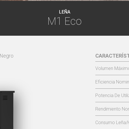
LEÑA
M1 Eco
Negro
CARACTERÍS
Volumen Máximo
Eficiencia Nomin
Potencia De Util
Rendimiento Nom
Consumo Leña/H