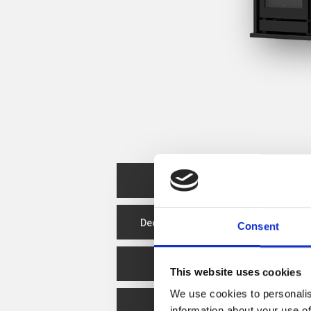
Ficha del producto
Declaración de rendimiento
Consent
Eficiencia energética
This website uses cookies
We use cookies to personalis
Spare Parts
information about your use of