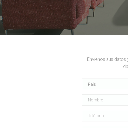
Envíenos sus datos 
da
País