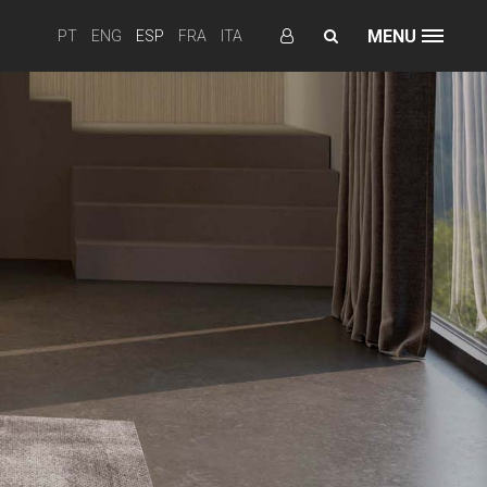
MENU
PT
ENG
ESP
FRA
ITA