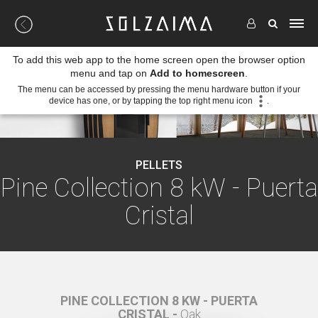
To add this web app to the home screen open the browser option
menu and tap on
Add to homescreen
.
The menu can be accessed by pressing the menu hardware button if your
device has one, or by tapping the top right menu icon
.
PELLETS
Pine Collection 8 kW - Puerta
Cristal
RTA
PINE COLLECTION 8 KW - PUERTA
PI
CRISTAL -
Oak