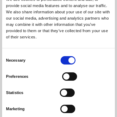
Temperatura Máxima De Los Gases (ºC)
152,6
provide social media features and to analyse our traffic.
We also share information about your use of our site with
Temperatura Mínima De Los Gases (ºC)
64
our social media, advertising and analytics partners who
may combine it with other information that you’ve
Peso (kg)
101
provided to them or that they’ve collected from your use
of their services.
Diámetro da chaminé (mm)
80
Depresión Necesaria En La Chimenea(pa)
12
Consent
Necessary
Selection
Nivel Máximo Ruido (Db)
48,2
Preferences
Autonomía Min/Max (h)
8,3 - 22
Rendimiento
Potencia nominal
Autonomia tolva
Statistics
min-max
96 %
8 kW
8,3 - 22 h
Marketing