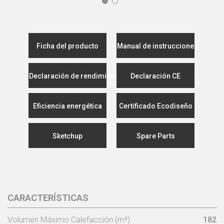
Ficha del producto
Manual de instrucciones
Declaración de rendimiento
Declaración CE
Eficiencia energética
Certificado Ecodiseño
Sketchup
Spare Parts
CARACTERÍSTICAS
Volumen Máximo Calefacción (m³)
182