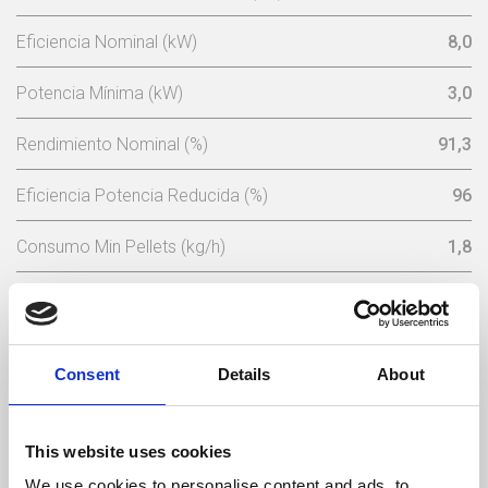
Eficiencia Nominal (kW)
8,0
Potencia Mínima (kW)
3,0
Rendimiento Nominal (%)
91,3
Eficiencia Potencia Reducida (%)
96
Consumo Min Pellets (kg/h)
1,8
Consumo Mínimo Pellet (kg/h)
0,68
Capacidad Tolva De Pellets (Kg)
15
Consent
Details
About
Tensión Nominal (V)
230
Frecuencia Eléctrica (Hz)
50
This website uses cookies
We use cookies to personalise content and ads, to