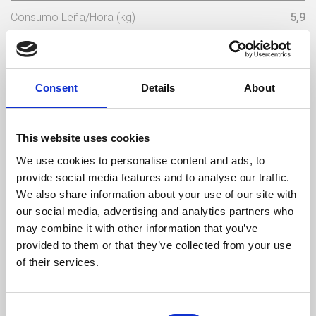
Consumo Leña/Hora (kg)
5,9
Longitud Max Lena (mm)
500
Temperatura Máxima De Los Gases (ºC)
191,5
Consent
Details
About
Peso (kg)
324
This website uses cookies
Diámetro da chaminé (mm)
180
We use cookies to personalise content and ads, to
provide social media features and to analyse our traffic.
Depresión Necesaria En La Chimenea(pa)
19
We also share information about your use of our site with
our social media, advertising and analytics partners who
Volumen De Agua (L)
90
may combine it with other information that you’ve
provided to them or that they’ve collected from your use
Humedad max en
Tamaño max leña
Peso
leña
of their services.
20 %
500 mm
305 kg
Consent