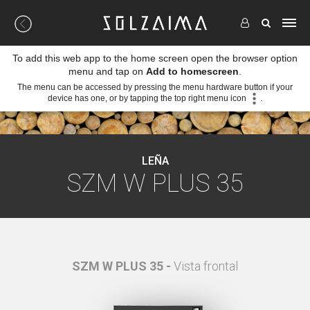
To add this web app to the home screen open the browser option
menu and tap on
Add to homescreen
.
The menu can be accessed by pressing the menu hardware button if your
device has one, or by tapping the top right menu icon
.
LEÑA
SZM W PLUS 35
al
SZM W PLUS 35 -
Vista frontal