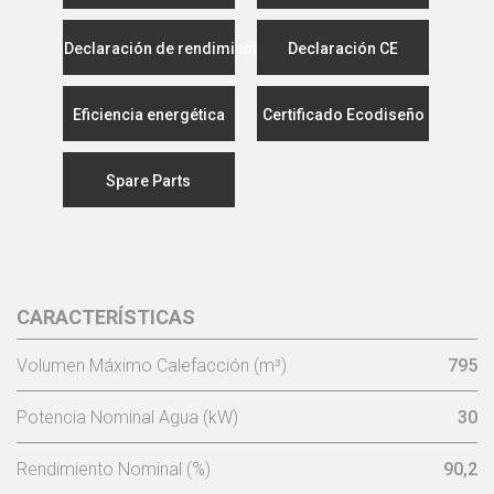
Declaración de rendimiento
Declaración CE
Eficiencia energética
Certificado Ecodiseño
Spare Parts
CARACTERÍSTICAS
Volumen Máximo Calefacción (m³)
795
Potencia Nominal Agua (kW)
30
Rendimiento Nominal (%)
90,2