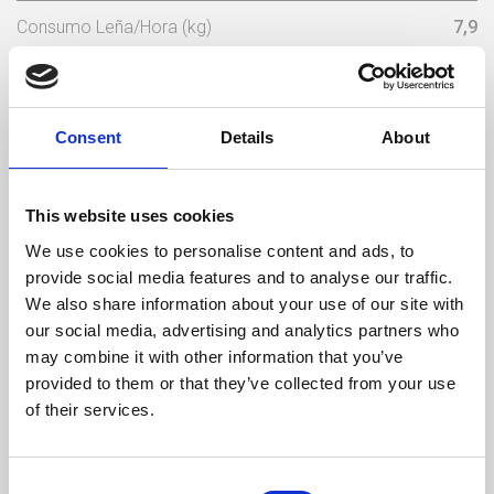
Consumo Leña/Hora (kg)
7,9
Longitud Max Lena (mm)
500
Temperatura Máxima De Los Gases (ºC)
195,7
Consent
Details
About
Peso (kg)
320
This website uses cookies
Diámetro da chaminé (mm)
180
We use cookies to personalise content and ads, to
provide social media features and to analyse our traffic.
Depresión Necesaria En La Chimenea(pa)
21
We also share information about your use of our site with
our social media, advertising and analytics partners who
Volumen De Agua (L)
120
may combine it with other information that you’ve
provided to them or that they’ve collected from your use
Humedad max en
Tamaño max leña
Peso
leña
of their services.
20 %
500 mm
320 kg
Consent