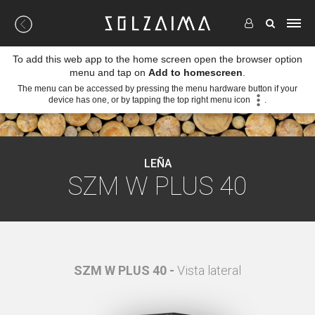
To add this web app to the home screen open the browser option
menu and tap on
Add to homescreen
.
The menu can be accessed by pressing the menu hardware button if your
device has one, or by tapping the top right menu icon
.
LEÑA
SZM W PLUS 40
al
SZM W PLUS 40 -
Vista lateral