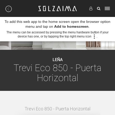
To add this web app to the home screen open the browser option
menu and tap on
Add to homescreen
.
The menu can be accessed by pressing the menu hardware button if your
device has one, or by tapping the top right menu icon
.
LEÑA
Trevi Eco 850 - Puerta
Horizontal
NTAL -
Trevi Eco 850 - Puerta Horizontal
TREVI