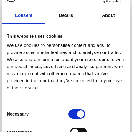
Temperatura Máxima De Los Gases (ºC)
218
Consent
Details
About
Peso (kg)
260
Diámetro da chaminé (mm)
200
This website uses cookies
We use cookies to personalise content and ads, to
Nivel Máximo Ruido (Db)
63
provide social media features and to analyse our traffic.
We also share information about your use of our site with
Rendimiento
Consumo
Volumen
calentado
our social media, advertising and analytics partners who
máximo
may combine it with other information that you’ve
81,7 %
4,6 kg/h
330 m3
provided to them or that they’ve collected from your use
of their services.
Clase de eficiencia
Consent
Necessary
Selection