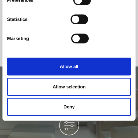
Preferences
Statistics
Marketing
Allow all
Allow selection
Pruébelo en el simulador
Deny