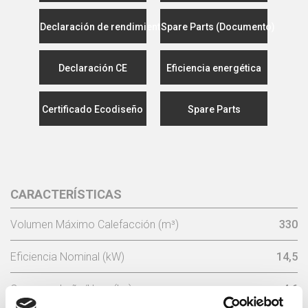
Declaración de rendimiento
Spare Parts (Documento)
Declaración CE
Eficiencia energética
Certificado Ecodiseño
Spare Parts
CARACTERÍSTICAS
Volumen Máximo Calefacción (m³)
330
Eficiencia Nominal (kW)
14,5
Consumo Leña/Hora (kg)
4,6